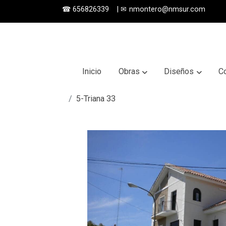
☎
656826339
|
✉
nmontero@nmsur.com
Inicio
Obras
Diseños
C
5-Triana 33