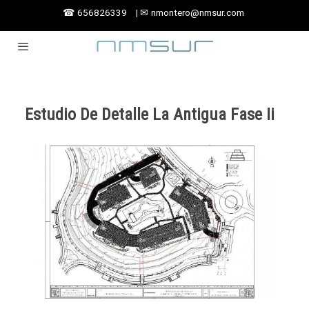
☎
656826339
|
✉
nmontero@nmsur.com
Estudio De Detalle La Antigua Fase Ii