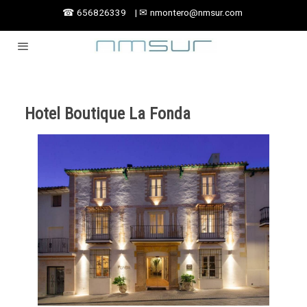
☎
656826339
|
✉
nmontero@nmsur.com
Hotel Boutique La Fonda