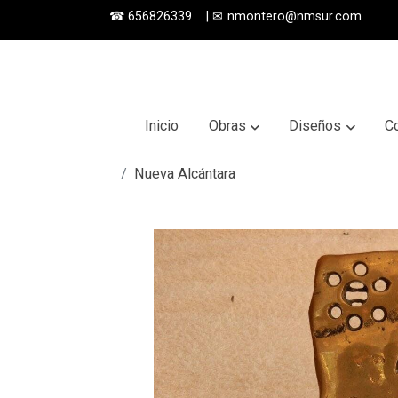
☎
656826339
|
✉
nmontero@nmsur.com
Inicio
Obras
Diseños
C
Nueva Alcántara