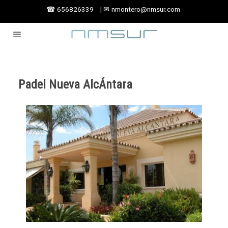
☎
656826339
|
✉
nmontero@nmsur.com
Padel Nueva AlcÁntara