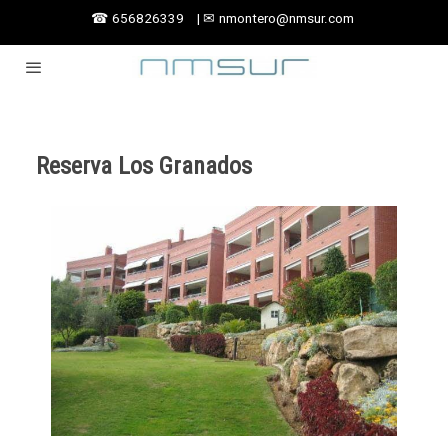
☎
656826339
|
✉
nmontero@nmsur.com
Reserva Los Granados