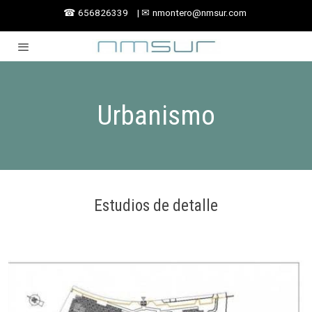
☎
656826339
|
✉
nmontero@nmsur.com
Urbanismo
Estudios de detalle